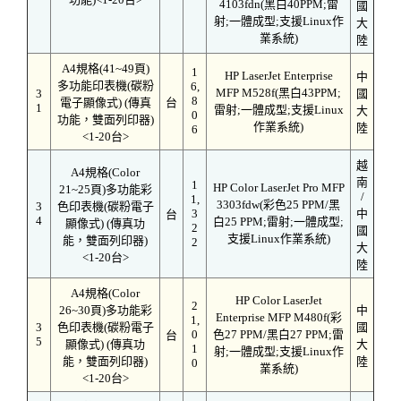
4103fdn(黑白40PPM;雷
國
射;一體成型;支援Linux作
大
業系統)
陸
A4規格(41~49頁)
1
HP LaserJet Enterprise
中
多功能印表機(碳粉
6,
MFP M528f(黑白43PPM;
3
國
8
電子顯像式) (傳真
台
1
雷射;一體成型;支援Linux
大
0
功能，雙面列印器)
作業系統)
陸
6
<1-20台>
越
A4規格(Color
南
1
HP Color LaserJet Pro MFP
21~25頁)多功能彩
/
1,
3303fdw(彩色25 PPM/黑
3
色印表機(碳粉電子
3
中
台
4
白25 PPM;雷射;一體成型;
顯像式) (傳真功
2
國
支援Linux作業系統)
能，雙面列印器)
2
大
<1-20台>
陸
A4規格(Color
HP Color LaserJet
2
26~30頁)多功能彩
中
Enterprise MFP M480f(彩
1,
3
色印表機(碳粉電子
國
0
色27 PPM/黑白27 PPM;雷
台
5
顯像式) (傳真功
大
1
射;一體成型;支援Linux作
能，雙面列印器)
陸
0
業系統)
<1-20台>