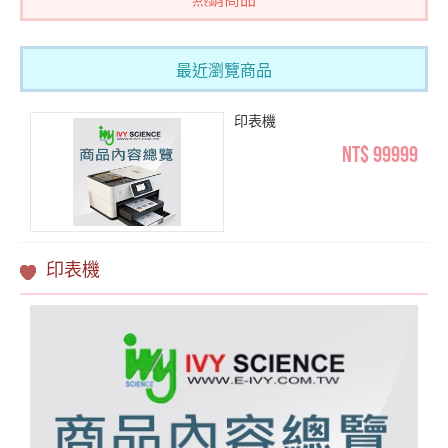
個人電腦之顯示器
筆記型電腦
精簡型電腦
最近瀏覽商品
顯示卡
平板電腦
印表機
彩色數位相機及數位攝影機
NT$ 99999
電腦週邊設備用品（LP5-113013）
印表機
掃描器
不斷電系統
印表機
鍵盤、影像、滑鼠(KVM)電腦切換器