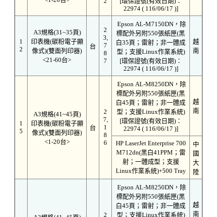
2
[環保證號(有效日期)：
22974 ( 116/06/17 )]
Epson AL-M7150DN，除
2
A3規格(31~35頁)
標配外另附550張紙匣(黑
3,
1
印表機(碳粉電子顯
越
白35頁；雷射；非一體成
7
台
2
像式)(雙面列印器)
南
型；支援Linux作業系統)
8
<21-60台>
7
[環保證號(有效日期)：
22974 ( 116/06/17 )]
Epson AL-M8250DN，除
標配外另附550張紙匣(黑
越
白45頁；雷射；非一體成
南
2
型；支援Linux作業系統)
A3規格(41~45頁)
7,
[環保證號(有效日期)：
1
印表機(碳粉電子顯
1
台
22974 ( 116/06/17 )]
5
像式)(雙面列印器)
8
<1-20台>
6
HP LaserJet Enterprise 700
中
M712dn(黑白41PPM；雷
國
射；一體成型；支援
大
Linux作業系統)+500 Tray
陸
Epson AL-M8250DN，除
標配外另附550張紙匣(黑
越
白45頁；雷射；非一體成
南
2
型；支援Linux作業系統)