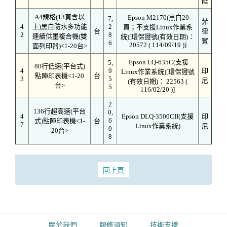
陸
A4規格(13頁含以
Epson M2170(黑白20
7,
菲
4
上)黑白防水多功能
2
頁；不支援Linux作業系
台
律
2
8
連續供墨複合機(雙
統)[環保證號(有效日期)：
賓
6
20572 ( 114/09/19 )]
面列印器)<1-20台>
Epson LQ-635C(支援
5,
80行低速(平台式)
4
9
印
Linux作業系統)[環保證號
點陣印表機<1-20
台
3
5
尼
(有效日期)： 22563 (
台>
5
116/02/20 )]
2
136行超高速(平台
0,
4
Epson DLQ-3500CII(支援
印
6
式)點陣印表機<1-
台
7
Linux作業系統)
尼
0
20台>
8
回上頁
關於我們
報修須知
技術支援