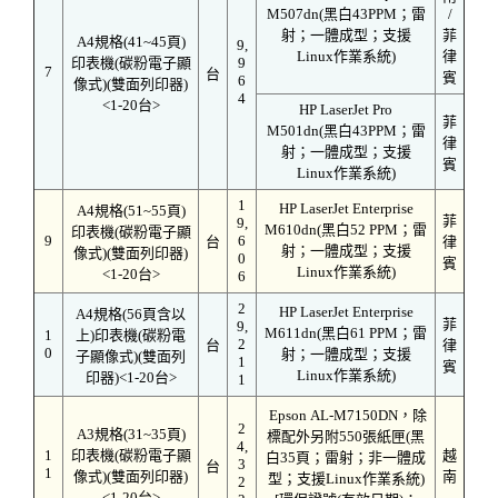
M507dn(黑白43PPM；雷
/
射；一體成型；支援
菲
A4規格(41~45頁)
9,
Linux作業系統)
律
印表機(碳粉電子顯
9
7
台
賓
6
像式)(雙面列印器)
4
<1-20台>
HP LaserJet Pro
菲
M501dn(黑白43PPM；雷
律
射；一體成型；支援
賓
Linux作業系統)
1
HP LaserJet Enterprise
A4規格(51~55頁)
菲
9,
M610dn(黑白52 PPM；雷
印表機(碳粉電子顯
9
6
台
律
射；一體成型；支援
像式)(雙面列印器)
0
賓
Linux作業系統)
<1-20台>
6
2
HP LaserJet Enterprise
A4規格(56頁含以
菲
9,
M611dn(黑白61 PPM；雷
1
上)印表機(碳粉電
2
台
律
0
射；一體成型；支援
子顯像式)(雙面列
1
賓
Linux作業系統)
印器)<1-20台>
1
Epson AL-M7150DN，除
2
A3規格(31~35頁)
標配外另附550張紙匣(黑
4,
1
印表機(碳粉電子顯
越
白35頁；雷射；非一體成
3
台
1
像式)(雙面列印器)
南
型；支援Linux作業系統)
2
<1-20台>