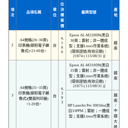
位
項
單
決
產
品項名稱
廠牌型號
次
位
標
地
單
價
Epson AL-M220DN(黑白
4,
A4規格(26~30頁)
30頁；雷射；非一體成
1
越
2
印表機(碳粉電子顯
台
型；支援Linux作業系統)
6
南
像式)<21-60台>
[環保證號(有效日期)：
6
21874 ( 115/08/31 )]
Epson AL-M310DN(黑白
35頁；雷射；非一體成
越
型；支援Linux作業系統)
南
[環保證號(有效日期)：
21875 ( 115/08/31 )]
A4規格(31~35頁)
4,
印表機(碳粉電子顯
3
越
3
台
9
像式)(雙面列印器)
南
3
<1-20台>
/
HP LaserJet Pro 3003dw(黑
中
白33PPM；雷射；一體成
國
型；支援Linux作業系統)
大
陸