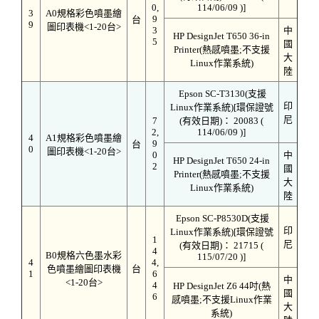
0,
114/06/09 )]
3
A0規格彩色噴墨繪
9
台
9
圖印表機<1-20台>
3
中
HP DesignJet T650 36-in
5
國
Printer(熱感噴墨;不支援
大
Linux作業系統)
陸
Epson SC-T3130(支援
印
Linux作業系統)[環保證號
尼
7
(有效日期)： 20083 (
2,
114/06/09 )]
4
A1規格彩色噴墨繪
9
台
0
圖印表機<1-20台>
0
中
HP DesignJet T650 24-in
2
國
Printer(熱感噴墨;不支援
大
Linux作業系統)
陸
Epson SC-P8530D(支援
印
Linux作業系統)[環保證號
1
尼
(有效日期)： 21715 (
4
B0規格六色墨水彩
115/07/20 )]
4
4,
色噴墨繪圖印表機
台
1
6
中
<1-20台>
4
HP DesignJet Z6 44吋(熱
國
6
感噴墨;不支援Linux作業
大
系統)