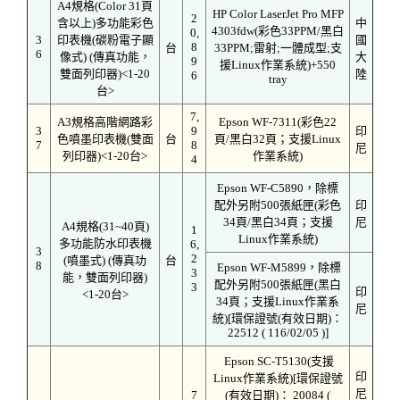
A4規格(Color 31頁
HP Color LaserJet Pro MFP
2
含以上)多功能彩色
中
4303fdw(彩色33PPM/黑白
0,
3
印表機(碳粉電子顯
國
8
台
33PPM;雷射;一體成型;支
6
像式) (傳真功能，
大
9
援Linux作業系統)+550
雙面列印器)<1-20
陸
6
tray
台>
7,
A3規格高階網路彩
Epson WF-7311(彩色22
3
9
印
色噴墨印表機(雙面
台
頁/黑白32頁；支援Linux
7
8
尼
列印器)<1-20台>
作業系統)
4
Epson WF-C5890，除標
配外另附500張紙匣(彩色
印
34頁/黑白34頁；支援
尼
A4規格(31~40頁)
1
Linux作業系統)
多功能防水印表機
6,
3
2
(噴墨式) (傳真功
台
8
Epson WF-M5899，除標
3
能，雙面列印器)
配外另附500張紙匣(黑白
3
印
<1-20台>
34頁；支援Linux作業系
尼
統)[環保證號(有效日期)：
22512 ( 116/02/05 )]
Epson SC-T5130(支援
印
Linux作業系統)[環保證號
尼
7
(有效日期)： 20084 (