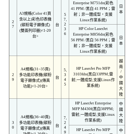
Enterprise M751dn(彩色
日
41 PPM /黑白 41 PPM；雷
本
A3規格(Color 41頁
射；非一體成型，支援
5
含以上)彩色印表機
7,
Linux作業系統)
2
2
(碳粉電子顯像式)
台
7
HP Color LaserJet
3
(雙面列印器)<1-20
6
Enterprise M856dn(彩色
台>
日
56 PPM /黑白 56 PPM；雷
本
射；非一體成型，支援
Linux作業系統)
越
南
HP LaserJet Pro MFP
A4規格(31~35頁)
5,
/
3103fdn(黑白33PPM;雷
2
多功能印表機(碳粉
3
中
台
9
4
射;一體成型;支援Linux作
電子顯像式)(傳真
國
5
業系統)
功能)<1-20台>
大
陸
HP LaserJet Enterprise
中
MFP M430f(黑白38PPM;
國
雷射;一體成型;支援Linux
大
A4規格(36~40頁)
7,
作業系統)
陸
3
多功能印表機(碳粉
2
台
0
4
電子顯像式)(傳真
HP LaserJet Pro MFP
中
9
功能)<1-20台>