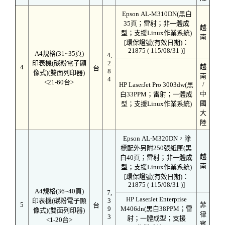
Epson AL-M310DN(黑白
35頁；雷射；非一體成
越
型；支援Linux作業系統)
南
[環保證號(有效日期)：
21875 ( 115/08/31 )]
A4規格(31~35頁)
4,
印表機(碳粉電子顯
2
越
4
台
8
像式)(雙面列印器)
南
4
<21-60台>
/
HP LaserJet Pro 3003dw(黑
中
白33PPM；雷射；一體成
國
型；支援Linux作業系統)
大
陸
Epson AL-M320DN，除
標配外另附250張紙匣(黑
越
白40頁；雷射；非一體成
南
型；支援Linux作業系統)
[環保證號(有效日期)：
21875 ( 115/08/31 )]
A4規格(36~40頁)
7,
HP LaserJet Enterprise
印表機(碳粉電子顯
3
5
菲
台
9
M406dn(黑白38PPM；雷
像式)(雙面列印器)
律
3
射；一體成型；支援
<1-20台>
賓