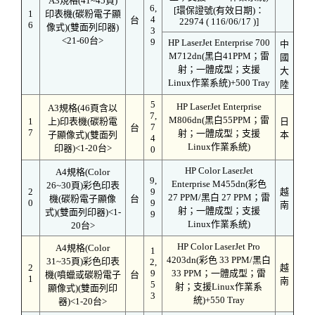
A3規格(41~45頁)
6,
[環保證號(有效日期)：
1
印表機(碳粉電子顯
4
台
22974 ( 116/06/17 )]
6
像式)(雙面列印器)
3
<21-60台>
9
HP LaserJet Enterprise 700
中
M712dn(黑白41PPM；雷
國
射；一體成型；支援
大
Linux作業系統)+500 Tray
陸
5
HP LaserJet Enterprise
A3規格(46頁含以
7,
M806dn(黑白55PPM；雷
1
上)印表機(碳粉電
日
7
台
7
射；一體成型；支援
子顯像式)(雙面列
本
4
Linux作業系統)
印器)<1-20台>
0
HP Color LaserJet
A4規格(Color
9,
Enterprise M455dn(彩色
26~30頁)彩色印表
2
9
越
27 PPM/黑白 27 PPM；雷
機(碳粉電子顯像
台
0
9
南
射；一體成型；支援
式)(雙面列印器)<1-
9
Linux作業系統)
20台>
HP Color LaserJet Pro
A4規格(Color
1
4203dn(彩色 33 PPM/黑白
31~35頁)彩色印表
2,
2
越
9
33 PPM；一體成型；雷
機(噴蠟或碳粉電子
台
1
南
5
射；支援Linux作業系
顯像式)(雙面列印
3
統)+550 Tray
器)<1-20台>