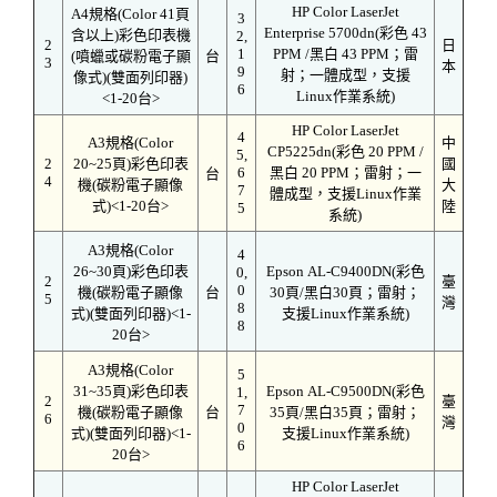
HP Color LaserJet
A4規格(Color 41頁
3
Enterprise 5700dn(彩色 43
含以上)彩色印表機
2,
2
日
1
PPM /黑白 43 PPM；雷
(噴蠟或碳粉電子顯
台
3
本
9
射；一體成型，支援
像式)(雙面列印器)
6
Linux作業系統)
<1-20台>
HP Color LaserJet
4
A3規格(Color
中
CP5225dn(彩色 20 PPM /
5,
2
20~25頁)彩色印表
國
6
黑白 20 PPM；雷射；一
台
4
機(碳粉電子顯像
大
7
體成型，支援Linux作業
式)<1-20台>
陸
5
系統)
A3規格(Color
4
26~30頁)彩色印表
Epson AL-C9400DN(彩色
0,
2
臺
0
機(碳粉電子顯像
台
30頁/黑白30頁；雷射；
5
灣
8
式)(雙面列印器)<1-
支援Linux作業系統)
8
20台>
A3規格(Color
5
31~35頁)彩色印表
Epson AL-C9500DN(彩色
1,
2
臺
7
機(碳粉電子顯像
台
35頁/黑白35頁；雷射；
6
灣
0
式)(雙面列印器)<1-
支援Linux作業系統)
6
20台>
HP Color LaserJet