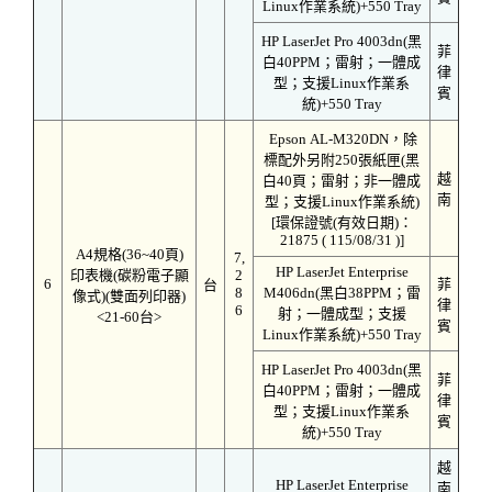
Linux作業系統)+550 Tray
HP LaserJet Pro 4003dn(黑
菲
白40PPM；雷射；一體成
律
型；支援Linux作業系
賓
統)+550 Tray
Epson AL-M320DN，除
標配外另附250張紙匣(黑
越
白40頁；雷射；非一體成
南
型；支援Linux作業系統)
[環保證號(有效日期)：
21875 ( 115/08/31 )]
A4規格(36~40頁)
7,
HP LaserJet Enterprise
印表機(碳粉電子顯
2
6
菲
台
8
M406dn(黑白38PPM；雷
像式)(雙面列印器)
律
6
射；一體成型；支援
<21-60台>
賓
Linux作業系統)+550 Tray
HP LaserJet Pro 4003dn(黑
菲
白40PPM；雷射；一體成
律
型；支援Linux作業系
賓
統)+550 Tray
越
HP LaserJet Enterprise
南