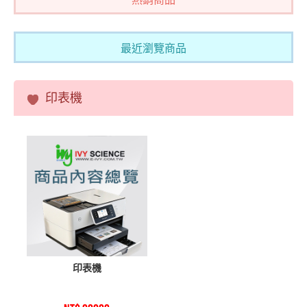
個人電腦之顯示器
筆記型電腦
精簡型電腦
最近瀏覽商品
顯示卡
平板電腦
彩色數位相機及數位攝影機
印表機
電腦週邊設備用品（LP5-113013）
印表機
掃描器
不斷電系統
鍵盤、影像、滑鼠(KVM)電腦切換器
印表機